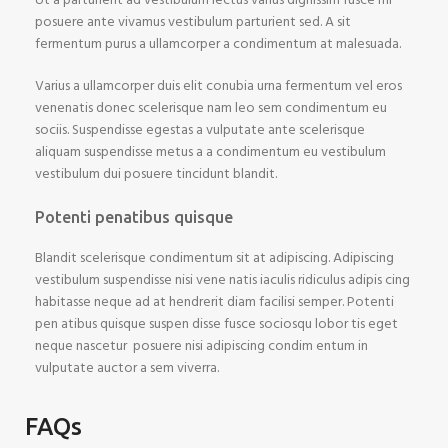
Ut a parturient ad vestibulum lectus varius dignissim fusce mi
posuere ante vivamus vestibulum parturient sed. A sit
fermentum purus a ullamcorper a condimentum at malesuada.
Varius a ullamcorper duis elit conubia urna fermentum vel eros
venenatis donec scelerisque nam leo sem condimentum eu
sociis. Suspendisse egestas a vulputate ante scelerisque
aliquam suspendisse metus a a condimentum eu vestibulum
vestibulum dui posuere tincidunt blandit.
Potenti penatibus quisque
Blandit scelerisque condimentum sit at adipiscing. Adipiscing
vestibulum suspendisse nisi vene natis iaculis ridiculus adipis cing
habitasse neque ad at hendrerit diam facilisi semper. Potenti
pen atibus quisque suspen disse fusce sociosqu lobor tis eget
neque nascetur posuere nisi adipiscing condim entum in
vulputate auctor a sem viverra.
FAQs