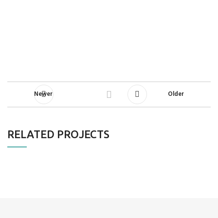
Newer
Older
RELATED PROJECTS
A LACUS BIBENDUM PULVINAR
FURNITURE